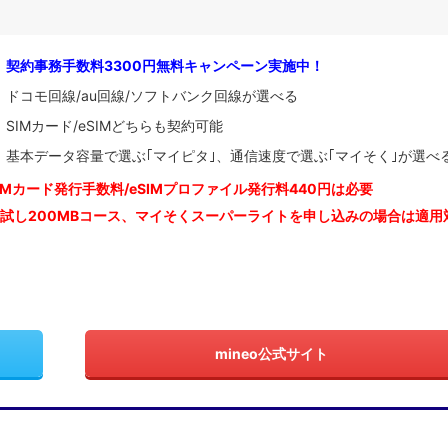
契約事務手数料3300円無料キャンペーン実施中！
ドコモ回線/au回線/ソフトバンク回線が選べる
SIMカード/eSIMどちらも契約可能
基本データ容量で選ぶ｢マイピタ｣、通信速度で選ぶ｢マイそく｣が選べ
IM
カード発行手数料/eSIMプロファイル発行料440円は必要
お試し200MBコース、マイそくスーパーライトを申し込みの
場合は適用
mineo公式サイト