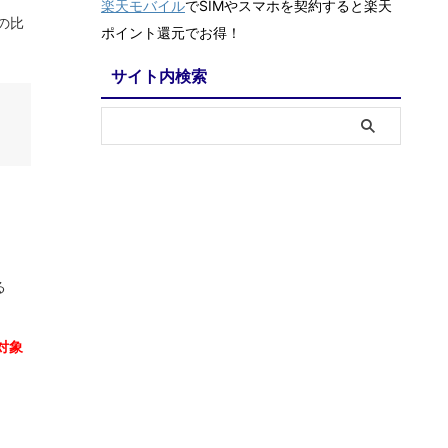
楽天モバイル
でSIMやスマホを契約すると楽天
)の比
ポイント還元でお得！
サイト内検索
る
対象