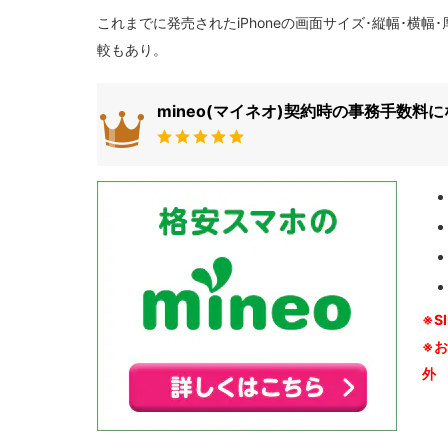
これまでに発売されたiPhoneの画面サイズ･縦幅･横幅･厚さ･重量のま
較もあり。
mineo(マイネオ)契約時の事務手数料
※S
※
外