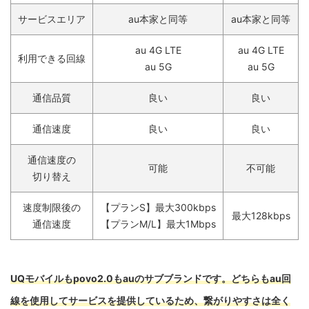
サービスエリア
au本家と同等
au本家と同等
au 4G LTE
au 4G LTE
利用できる回線
au 5G
au 5G
通信品質
良い
良い
通信速度
良い
良い
通信速度の
可能
不可能
切り替え
速度制限後の
【プランS】最大300kbps
最大128kbps
通信速度
【プランM/L】最大1Mbps
UQモバイルもpovo2.0もauのサブブランドです。どちらもau回
線を使用してサービスを提供しているため、繋がりやすさは全く