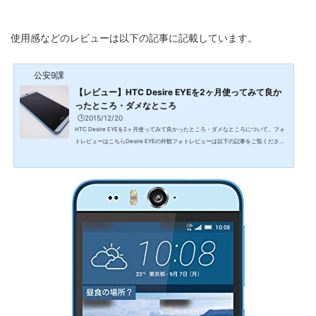
使用感などのレビューは以下の記事に記載しています。
公安9課
【レビュー】HTC Desire EYEを2ヶ月使ってみて良か
ったところ・ダメなところ
🕒️2015/12/20
HTC Desire EYEを2ヶ月使ってみて良かったところ・ダメなところについて。フォ
トレビューはこちらDesire EYEの外観フォトレビューは以下の記事をご覧くださ
い。良かったところ動作はサクサクで全く問題なし日頃主に使用しているのが2012
年に発売されたGALAXY NoteⅡなので、やはりSnapdragon 801(2.3GHz, クアッド
コア)を搭載したDesire EYEの動作はサクサクです。メモリが2GBしかありませんが
動作面で困ったことはありません。ナビゲーションボタンの順番を並べ替え出来る
ナビゲーションボタンの順番はデフォルトだと｢バックキー・ホー...