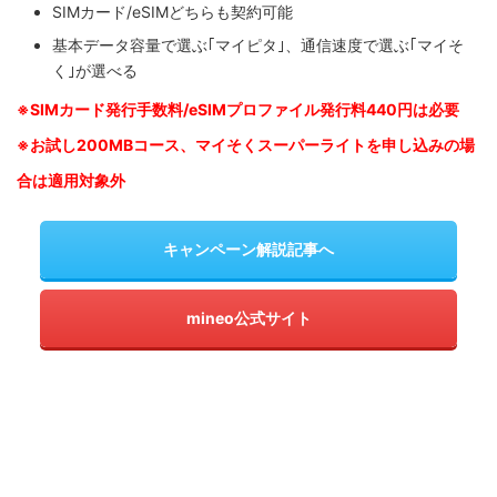
SIMカード/eSIMどちらも契約可能
基本データ容量で選ぶ｢マイピタ｣、通信速度で選ぶ｢マイそ
く｣が選べる
※SIM
カード発行手数料/eSIMプロファイル発行料440円は必要
※お試し200MBコース、マイそくスーパーライトを申し込みの
場
合は適用対象外
キャンペーン解説記事へ
mineo公式サイト