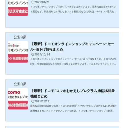
🕒️2021/01/21
ドコモオンラインショップで安いスマホをまとめています。端末代金割引やdポイン
ト還元など。新規契約でお得になるスマホ新規契約での契約は、dポイント還元もし
くは本体代金から直接割引されます。dポイント還元では、dポイント還元分を引い
た実質価格表記です。割引対象機種本体価格割引額実質価格割引後価格LG style2 L-
01L2万3760円5500円割引1万8260円他社からのりかえ(MNP)でお得になるスマホ
他社からのりかえ(MNP)での契約は、dポイント還元もしくは本体代金から直接割引
されます。dポイント還元では、dポイント還元分を引いた...
公安9課
【最新】ドコモオンラインショップキャンペーン･セー
ル･値下げ情報まとめ
🕒️2024/10/24
ドコモオンラインショップのキャンペーン･セール･値下げ情報まとめ。ドコモのiPh
one、Android端末などの安売り情報をまとめています。ドコモオンラインショップ
でSIMのみ契約でdポイント10000ポイント還元!ドコモオンラインショップでSIMの
み契約(新規契約･MNP)すると、dポイント10000ポイントがプレゼントされるキャ
ンペーンが実施されています。ドコモオンラインショップでSIMのみ契約するとき
公安9課
は、購入代金･事務手数料･送料が無料になるので初期費用を抑えて契約できます。
格安SIMの通信速度の遅さにうんざりしてドコモに戻りたくな...
【最新】ドコモ｢スマホおかえしプログラム｣解説&対象
機種まとめ
🕒️2021/11/12
最大12回分の割賦金を免除！ドコモの新施策｢スマホおかえしプログラム｣を解説&対
象機種まとめ。メリットやデメリットも解説。ドコモオンラインショップで併用で
きるスマホ向けキャンペーンまとめ対象端末に新規契約･MNPで最大2万2000円割
引 or dポイント2万ポイントプレゼントドコモオンラインショップで、スマホを新規
契約かMNP転入で契約すると、dポイントが最大2万2000円割引もしくは2万ポイン