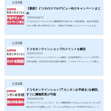
公安9課
ト付与される｢端末購入割引｣が実施中です。端末購入割引5G対応端末購入で、最大
2万2000円割引！対象の5G端末を購入すると機種代金から...
【最新】ドコモのスマホデビュー向けキャンペーンまと
め
🕒️2023/06/13
ドコモのガラケーからスマホに機種変更(FOMA→Xiへの契約変更)、他社3G回線か
らXiへの乗り換え(MNP)をする人、15歳以下を対象にしたキャンペーンまとめ。ガ
ラケーユーザー向けキャンペーンを実施中ドコモでは、 フィーチャーフォン(ガラケ
ー)からスマートフォンに機種変更する人 他社3G回線からXiへの乗り換え(MNP)す
る人 15歳以下で、スマートフォンを契約する人を対象にしたをキャンペーンを実施
公安9課
しています。 【はじめてスマホ割】ガラケーからスマホで、最大1年間月550円割引
【端末購入割引】ガラケーから対象スマホで、本体価...
ドコモオンラインショップのメリットを解説
🕒️2021/01/21
ドコモオンラインショップのメリットを解説。全品送料無料キャンペーン2021年1
月8日(金曜)～2021年2月28日(日曜)の期間中、ドコモオンラインショップで購入で
きるすべての商品が送料無料になるキャンペーンを実施中です。通常2750円未満の
注文だと宅配便では送料は有料ですが、期間中は2750円以下の購入でも送料無料に
なります。2,750円未満の購入期間中通常宅配無料一律550円ドコモショップ受取無
料メール便一律220円ドコモオンラインショップのメリット事務手数料0円お手続き
内容ドコモショップ(実店舗)ドコモオンラインショップ機種...
公安9課
ドコモオンラインショップ｢カンタンお手続き｣を解説。
すぐに機種変更が可能
🕒️2020/01/05
ドコモオンラインショップにて、すぐに機種変更ができるようになる｢カンタンお手
続き｣のやり方を解説します。｢カンタンお手続き｣とは？2019年9月12日より、ドコ
モオンラインショップにて｢カンタンお手続き｣という機種変更が簡単に行えるサー