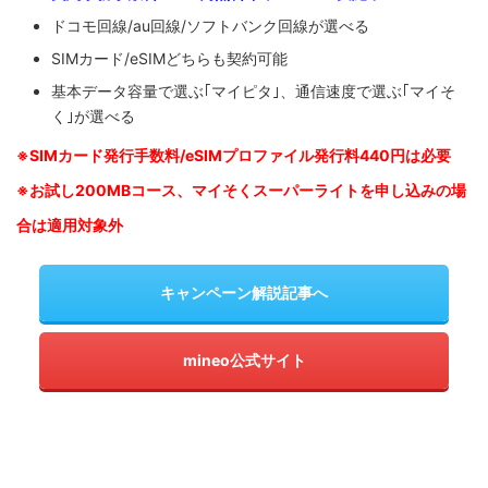
ドコモ回線/au回線/ソフトバンク回線が選べる
SIMカード/eSIMどちらも契約可能
基本データ容量で選ぶ｢マイピタ｣、通信速度で選ぶ｢マイそ
く｣が選べる
※SIM
カード発行手数料/eSIMプロファイル発行料440円は必要
※お試し200MBコース、マイそくスーパーライトを申し込みの
場
合は適用対象外
キャンペーン解説記事へ
mineo公式サイト