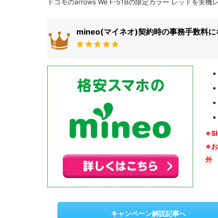
ドコモのarrows We F-51Bの限定カラー レッドを実
mineo(マイネオ)契約時の事務手数料
※S
※
外
キャンペーン解説記事へ