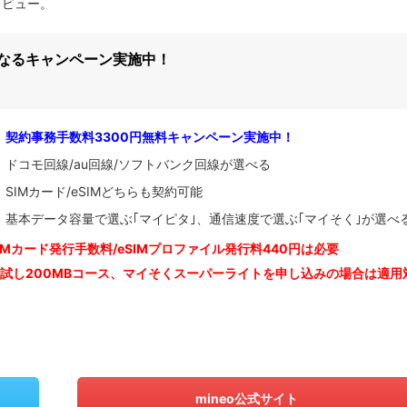
機レビュー。
になるキャンペーン実施中！
契約事務手数料3300円無料キャンペーン実施中！
ドコモ回線/au回線/ソフトバンク回線が選べる
SIMカード/eSIMどちらも契約可能
基本データ容量で選ぶ｢マイピタ｣、通信速度で選ぶ｢マイそく｣が選べ
IM
カード発行手数料/eSIMプロファイル発行料440円は必要
お試し200MBコース、マイそくスーパーライトを申し込みの
場合は適用
mineo公式サイト