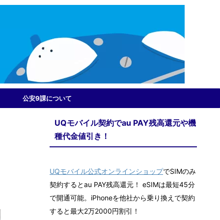
公安9課について
UQモバイル契約でau PAY残高還元や機
種代金値引き！
UQモバイル公式オンラインショップ
でSIMのみ
契約するとau PAY残高還元！ eSIMは最短45分
で開通可能。iPhoneを他社から乗り換えで契約
すると最大2万2000円割引！