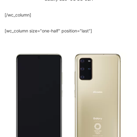
[/wc_column]
[wc_column size="one-half" position="last"]