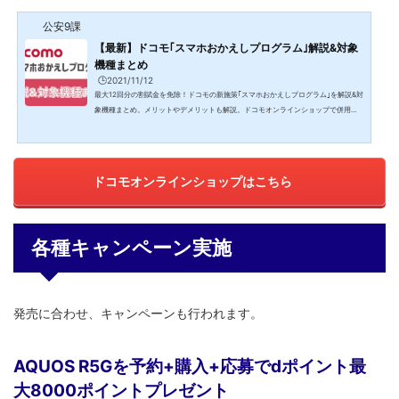
公安9課
【最新】ドコモ｢スマホおかえしプログラム｣解説&対象
機種まとめ
🕒️2021/11/12
最大12回分の割賦金を免除！ドコモの新施策｢スマホおかえしプログラム｣を解説&対
象機種まとめ。メリットやデメリットも解説。ドコモオンラインショップで併用で
きるスマホ向けキャンペーンまとめ対象端末に新規契約･MNPで最大2万2000円割
引 or dポイント2万ポイントプレゼントドコモオンラインショップで、スマホを新規
契約かMNP転入で契約すると、dポイントが最大2万2000円割引もしくは2万ポイン
ト付与される｢端末購入割引｣が実施中です。端末購入割引5G対応端末購入で、最大
ドコモオンラインショップはこちら
2万2000円割引！対象の5G端末を購入すると機種代金から...
各種キャンペーン実施
発売に合わせ、キャンペーンも行われます。
AQUOS R5Gを予約+購入+応募でdポイント最
大8000ポイントプレゼント