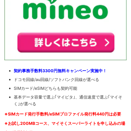
契約事務手数料3300円無料キャンペーン実施中！
ドコモ回線/au回線/ソフトバンク回線が選べる
SIMカード/eSIMどちらも契約可能
基本データ容量で選ぶ｢マイピタ｣、通信速度で選ぶ｢マイそ
く｣が選べる
※SIM
カード発行手数料/eSIMプロファイル発行料440円は必要
※お試し200MBコース、マイそくスーパーライトを申し込みの
場