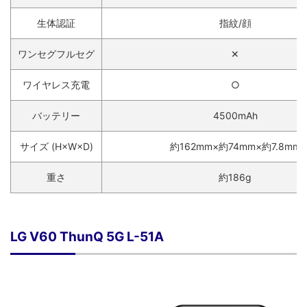
生体認証
指紋/顔
ワンセグフルセグ
✕
ワイヤレス充電
○
バッテリー
4500mAh
サイズ (H×W×D)
約162mm×約74mm×約7.8mm
重さ
約186g
LG V60 ThunQ 5G L-51A