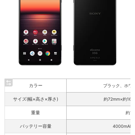
カラー
ブラック、ホワ
サイズ(幅×高さ×厚さ)
約72mm×約166
重量
約18
バッテリー容量
4000mAh