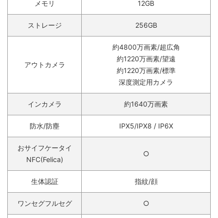
メモリ
12GB
ストレージ
256GB
約4800万画素/超広角
約1220万画素/望遠
アウトカメラ
約1220万画素/標準
深度測定用カメラ
インカメラ
約1640万画素
防水/防塵
IPX5/IPX8 / IP6X
おサイフケータイ
○
NFC(Felica)
生体認証
指紋/顔
ワンセグフルセグ
○