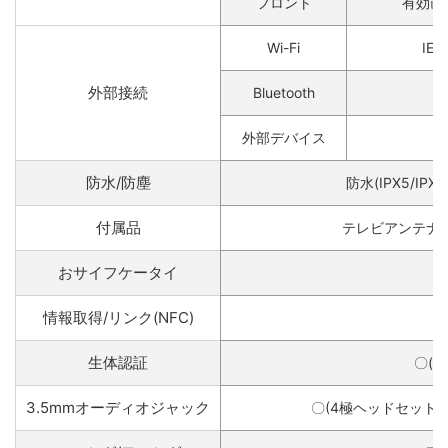
フロント
有効画素
Wi-Fi
IEE
外部接続
Bluetooth
外部デバイス
防水/防塵
防水(IPX5/IPX
付属品
テレビアンテナケ
おサイフケータイ
〇
情報取得/リンク(NFC)
〇
生体認証
〇(指
3.5mmオーディオジャック
〇(4極ヘッドセット(C