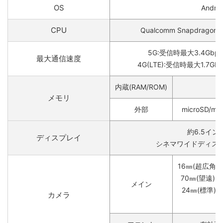
OS
Androi
CPU
Qualcomm Snapdragon 86
5G:受信時最大3.4Gbp
最大通信速度
4G(LTE):受信時最大1.7Gb
内蔵(RAM/ROM)
メモリ
外部
microSD/mi
約6.5イン
ディスプレイ
シネマワイドディスプレ
16㎜(超広角)
70㎜(望遠):
メイン
24㎜(標準):
カメラ