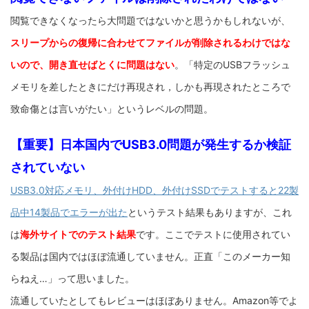
閲覧できなくなったら大問題ではないかと思うかもしれないが、
スリープからの復帰に合わせてファイルが削除されるわけではな
いので、開き直せばとくに問題はない
。「特定のUSBフラッシュ
メモリを差したときにだけ再現され，しかも再現されたところで
致命傷とは言いがたい」というレベルの問題。
【重要】日本国内でUSB3.0問題が発生するか検証
されていない
USB3.0対応メモリ、外付けHDD、外付けSSDでテストすると22製
品中14製品でエラーが出た
というテスト結果もありますが、これ
は
海外サイトでのテスト結果
です。ここでテストに使用されてい
る製品は国内ではほぼ流通していません。正直「このメーカー知
らねえ…」って思いました。
流通していたとしてもレビューはほぼありません。Amazon等でよ