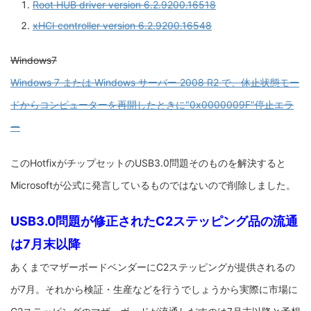
Root HUB driver version 6.2.9200.16518
xHCI controller version 6.2.9200.16548
Windows7
Windows 7 または Windows サーバー 2008 R2 で、休止状態モー
ドからコンピューターを再開したときに"0x0000009F"停止エラ
ー
このHotfixがチップセットのUSB3.0問題そのものを解決すると
Microsoftが公式に発言しているものではないので削除しました。
USB3.0問題が修正されたC2ステッピング品の流通
は7月末以降
あくまでマザーボードベンダーにC2ステッピングが提供されるの
が7月。それから検証・生産などを行うでしょうから実際に市場に