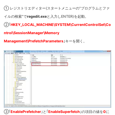
① レジストリエディター(スタートメニューの"プログラムとファ
イルの検索"で
regedit.exe
と入力しENTER)を起動。
②｢
HKEY_LOCAL_MACHINE\SYSTEM\CurrentControlSet\Co
ntrol\SessionManager\Memory
Management\PrefetchParameters
｣キーを開く。
③｢
EnablePrefetcher
｣と｢
EnableSuperfetch
｣の項目の値を
0
に