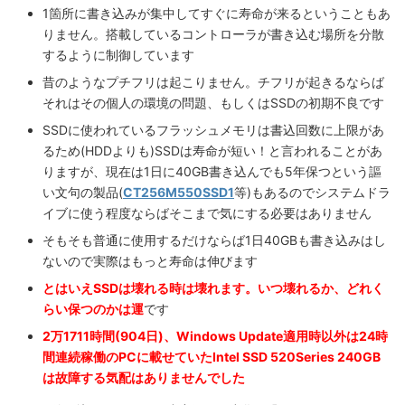
1箇所に書き込みが集中してすぐに寿命が来るということもあ
りません。搭載しているコントローラが書き込む場所を分散
するように制御しています
昔のようなプチフリは起こりません。チフリが起きるならば
それはその個人の環境の問題、もしくはSSDの初期不良です
SSDに使われているフラッシュメモリは書込回数に上限があ
るため(HDDよりも)SSDは寿命が短い！と言われることがあ
りますが、現在は1日に40GB書き込んでも5年保つという謳
い文句の製品(
CT256M550SSD1
等)もあるのでシステムドラ
イブに使う程度ならばそこまで気にする必要はありません
そもそも普通に使用するだけならば1日40GBも書き込みはし
ないので実際はもっと寿命は伸びます
とはいえSSDは
壊れる時は壊れます。いつ壊れるか、どれく
らい保つのかは運
です
2万1711時間(904日)、Windows Update適用時以外は24時
間連続稼働のPCに載せていたIntel SSD 520Series 240GB
は故障する気配はありませんでした