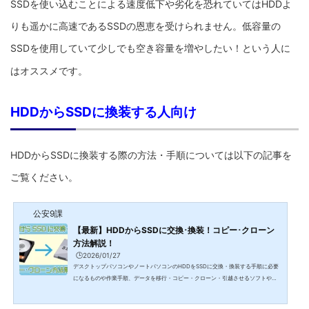
SSDを使い込むことによる速度低下や劣化を恐れていてはHDDよ
りも遥かに高速であるSSDの恩恵を受けられません。低容量の
SSDを使用していて少しでも空き容量を増やしたい！という人に
はオススメです。
HDDからSSDに換装する人向け
HDDからSSDに換装する際の方法・手順については以下の記事を
ご覧ください。
公安9課
【最新】HDDからSSDに交換･換装！コピー･クローン
方法解説！
🕒️2026/01/27
デスクトップパソコンやノートパソコンのHDDをSSDに交換・換装する手順に必要
になるものや作業手順、データを移行・コピー・クローン・引越させるソフトやそ
のやり方についてまとめています。HDD/SSDから新しいSSDに交換･換装するのは
思っているよりも簡単購入した直後はサクサク動作していたパソコンも長年使って