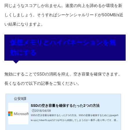
同じようなスコアしか出ません。速度の向上を諦めるか環境を新
しくしましょう。そうすればシーケンシャルリードが500MB/s近
い結果になりますよ。
仮想メモリとハイバネーションを無
効にする
無効にすることでSSDの消耗を抑え、空き容量を確保できます。
長くなるので以下の記事をご覧ください。
公安9課
SSDの空き容量を確保するたった2つの方法
🕒️2018/04/09
SSDの空き容量を確保するたった2つの方法。SSDの容量を確保するためにはpagefi
le.sysとhiberfil.sysの2つをPCから削除してしまうのが一番手っ取り早いです。環境
にもよりますが10GB程度は空き容量を確保できます。hiberfil.sysの削除(ハイバネ