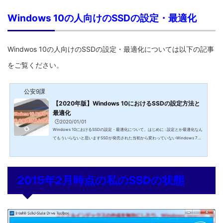
いると、 ソフトウェアやWindowsの起動に時間がかかる、終了も遅い 容量の大き
いファイルを開くときに読み込みに時間がかかる 使っているとよくフリーズする と
Windows 10の人向けのSSDの設定・最適化
にかく使ってるとイライラするといった問題が発生してき...
Windwos 10の人向けのSSDの設定・最適化については以下の記事
をご覧ください。
公安9課
【2020年版】Windows 10におけるSSDの設定方法と
最適化
🕒️2020/01/01
Windows 10におけるSSDの設定・最適化について。はじめに : 設定とか最適化なん
てもういらないと思いますSSDが発売された当初から変わっていないWindows 7や
それ以前のOSで推奨されていた｢SSDの消耗を防ぐ設定｣というのは、SSDが発売さ
れた当初の2008年や2009年頃から全く変わっていない｢おまじない｣レベルのもの
です。SSDが発売された当初は最大容量が数十GBしかありませんでした。そこにOS
をインストールすると残り容量はかなり少なくなります。なので、少しでもSSDの
2015年2月時点の私のSSDの状態
消耗を減らそうと生み出されたのでしょう。SSDが大容量化していま...