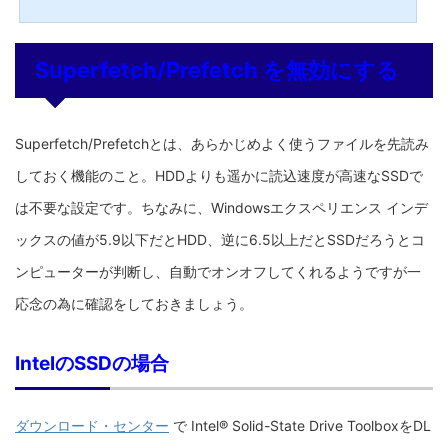
ーションをオフにする)パソコンをハイバネーション(休止状態)にした際、開いてい
るプログラムや作業内容をSSD内に書き込む｢hiberfil.sys｣ファイルが存在します。
ファイルのサイズは搭載されている物理メモリのサイズとほぼ同じ。このハイバネ
ーションが有効になっていると休止状態になる度にSS...
Superfetch/Prefetch を無効にする
Superfetch/Prefetchとは、あらかじめよく使うファイルを先読み
しておく機能のこと。HDDよりも遥かに読込速度が高速なSSDで
は不要な設定です。ちなみに、Windowsエクスペリエンス インデ
ックスの値が5.9以下だとHDD、逆に6.5以上だとSSDだろうとコ
ンピューターが判断し、自動でオンオフしてくれるようですが一
応念の為に確認をしておきましょう。
IntelのSSDの場合
ダウンロード・センター
で Intel® Solid-State Drive ToolboxをDL