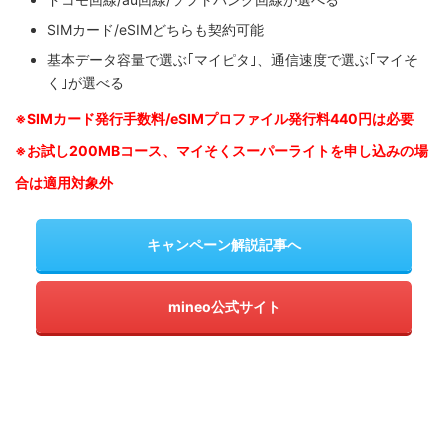
SIMカード/eSIMどちらも契約可能
基本データ容量で選ぶ｢マイピタ｣、通信速度で選ぶ｢マイそ
く｣が選べる
※SIM
カード発行手数料/eSIMプロファイル発行料440円は必要
※お試し200MBコース、マイそくスーパーライトを申し込みの
場
合は適用対象外
キャンペーン解説記事へ
mineo公式サイト