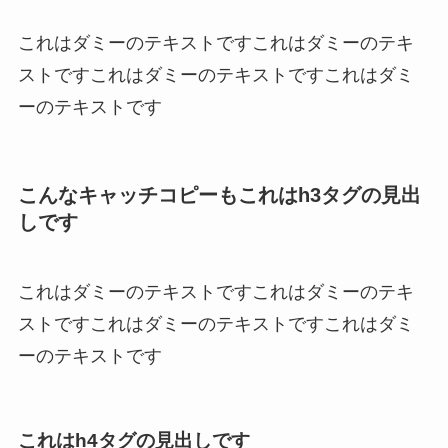
これはダミーのテキストですこれはダミーのテキ
ストですこれはダミーのテキストですこれはダミ
ーのテキストです
こんなキャッチコピーも
これはh3タグの見出
しです
これはダミーのテキストですこれはダミーのテキ
ストですこれはダミーのテキストですこれはダミ
ーのテキストです
これはh4タグの見出しです