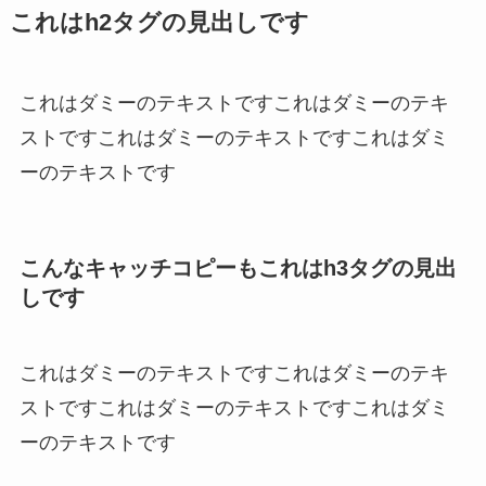
これはh2タグの見出しです
これはダミーのテキストですこれはダミーのテキ
ストですこれはダミーのテキストですこれはダミ
ーのテキストです
こんなキャッチコピーも
これはh3タグの見出
しです
これはダミーのテキストですこれはダミーのテキ
ストですこれはダミーのテキストですこれはダミ
ーのテキストです