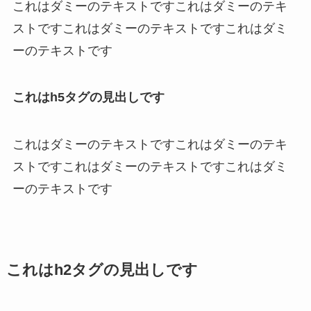
これはダミーのテキストですこれはダミーのテキ
ストですこれはダミーのテキストですこれはダミ
ーのテキストです
これはh5タグの見出しです
これはダミーのテキストですこれはダミーのテキ
ストですこれはダミーのテキストですこれはダミ
ーのテキストです
これはh2タグの見出しです