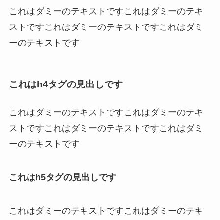
これはダミーのテキストですこれはダミーのテキ
ストですこれはダミーのテキストですこれはダミ
ーのテキストです
これはh4タグの見出しです
これはダミーのテキストですこれはダミーのテキ
ストですこれはダミーのテキストですこれはダミ
ーのテキストです
これはh5タグの見出しです
これはダミーのテキストですこれはダミーのテキ