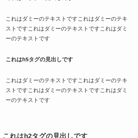
これはダミーのテキストですこれはダミーのテキ
ストですこれはダミーのテキストですこれはダミ
ーのテキストです
これはh5タグの見出しです
これはダミーのテキストですこれはダミーのテキ
ストですこれはダミーのテキストですこれはダミ
ーのテキストです
これはh2タグの見出しです