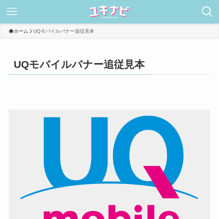
ホーム
UQモバイルバナー追従見本
UQモバイルバナー追従見本