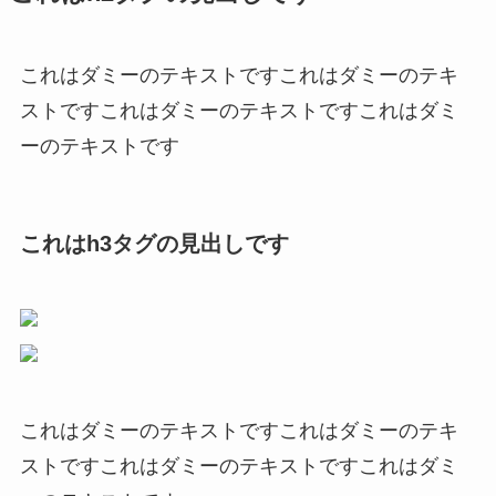
これはダミーのテキストですこれはダミーのテキ
ストですこれはダミーのテキストですこれはダミ
ーのテキストです
これはh3タグの見出しです
これはダミーのテキストですこれはダミーのテキ
ストですこれはダミーのテキストですこれはダミ