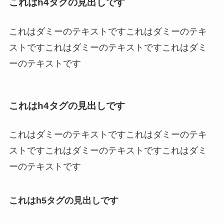
これはh4タグの見出しです
これはダミーのテキストですこれはダミーのテキ
ストですこれはダミーのテキストですこれはダミ
ーのテキストです
これはh4タグの見出しです
これはダミーのテキストですこれはダミーのテキ
ストですこれはダミーのテキストですこれはダミ
ーのテキストです
これはh5タグの見出しです