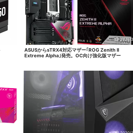
20/3/28
2020/3
ト
ASUSからsTRX4対応マザー｢ROG Zenith II
Extreme Alpha｣発売。OC向け強化版マザー
20/3/18
2020/3