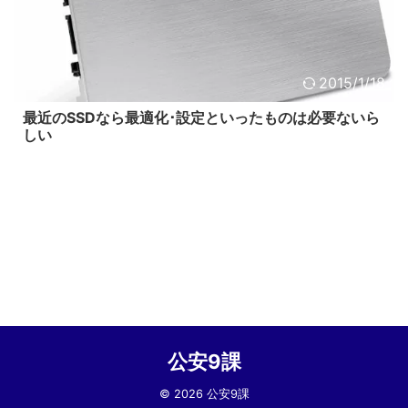
2015/1/18
最近のSSDなら最適化･設定といったものは必要ないら
しい
公安9課
© 2026 公安9課