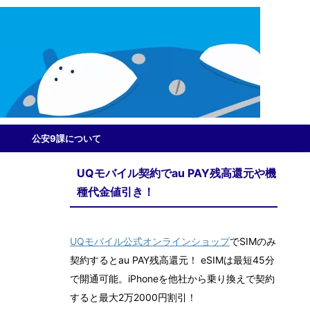
公安9課について
UQモバイル契約でau PAY残高還元や機
種代金値引き！
UQモバイル公式オンラインショップ
でSIMのみ
契約するとau PAY残高還元！ eSIMは最短45分
で開通可能。iPhoneを他社から乗り換えで契約
すると最大2万2000円割引！