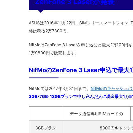
ZenFone 3 Laserが発表
ASUSは2016年11月22日、SIMフリースマートフォン｢Ze
格は税抜2万7800円。
NifMoはZenFone 3 Laserを申し込むと最大2万1
1万9800円で販売します。
NifMoのZenFone 3 Laser申込
NifMoでは2017年3月31日まで、
NifMoのキャッシュ
3GB･7GB･13GBプラン
で
申し込んだ人に現金最大1万5
データ通信専用SIMカードの
3GBプラン
8000円キャッ