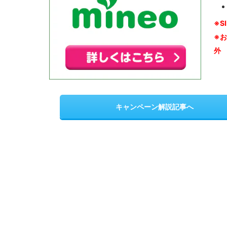
※S
※
外
キャンペーン解説記事へ