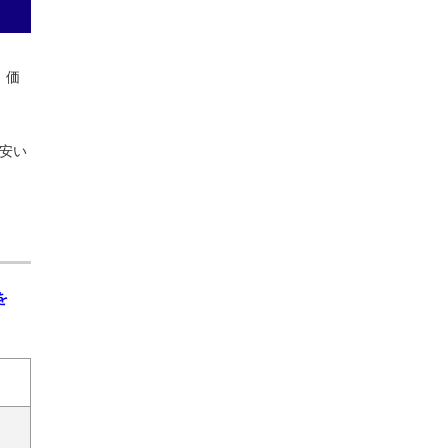
。価
円安い
を