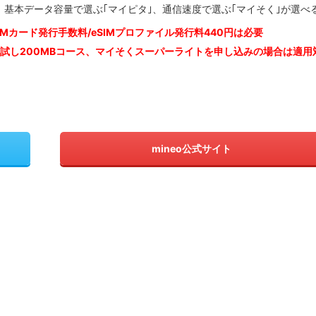
基本データ容量で選ぶ｢マイピタ｣、通信速度で選ぶ｢マイそく｣が選べ
IM
カード発行手数料/eSIMプロファイル発行料440円は必要
お試し200MBコース、マイそくスーパーライトを申し込みの
場合は適用
mineo公式サイト