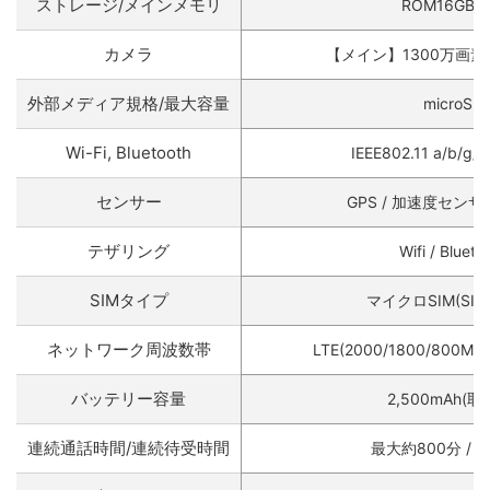
ストレージ/メインメモリ
ROM16GB /
カメラ
【メイン】1300万画素
外部メディア規格/最大容量
microSD
Wi-Fi, Bluetooth
IEEE802.11 a/b/g/n
センサー
GPS / 加速度センサ
テザリング
Wifi / Blueto
SIMタイプ
マイクロSIM(SI
ネットワーク周波数帯
LTE(2000/1800/800MHz
バッテリー容量
2,500mAh(
連続通話時間/連続待受時間
最大約800分 / 