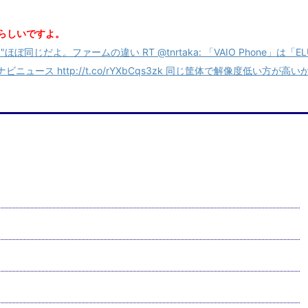
違うらしいですよ。
ぼ同じだよ。ファームの違い RT @tnrtaka: 「VAIO Phone」は「EL
ニュース http://t.co/rYXbCqs3zk 同じ筐体で解像度低い方が高い