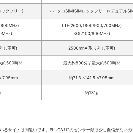
Mロックフリー)
マイクロSIM(SIMロックフリー)※デュアルSI
/800MHz)
LTE(2600/1800/900/700MHz)
0MHz)
3G(2100/800MHz)
り外し不可)
2500mhA(取り外し不可)
最大約500時間
最大約800分 / 最大約500時間
 × 7.95mm
約71.3 ×141.5 ×7.95mm
g
約131g
か記載しているサイトは間違いです。ELUGA U2のセンサー類は少し自信がない