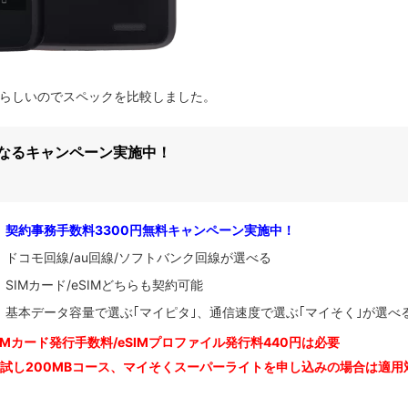
U2とほぼ同じらしいのでスペックを比較しました。
になるキャンペーン実施中！
契約事務手数料3300円無料キャンペーン実施中！
ドコモ回線/au回線/ソフトバンク回線が選べる
SIMカード/eSIMどちらも契約可能
基本データ容量で選ぶ｢マイピタ｣、通信速度で選ぶ｢マイそく｣が選べ
IM
カード発行手数料/eSIMプロファイル発行料440円は必要
お試し200MBコース、マイそくスーパーライトを申し込みの
場合は適用