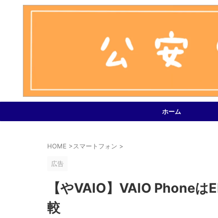
ホーム
HOME
>
スマートフォン
>
広告
【やVAIO】VAIO Phon
較