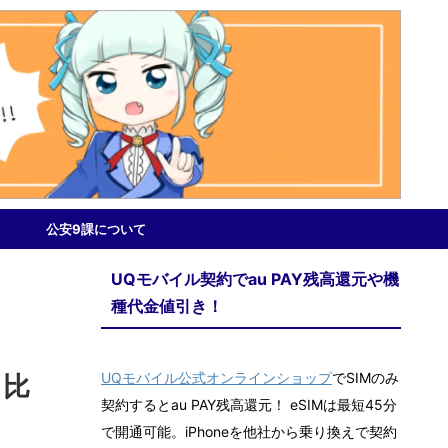
公安9課について
UQモバイル契約でau PAY残高還元や機
種代金値引き！
UQモバイル公式オンラインショップ
でSIMのみ
ク比
契約するとau PAY残高還元！ eSIMは最短45分
で開通可能。iPhoneを他社から乗り換えで契約