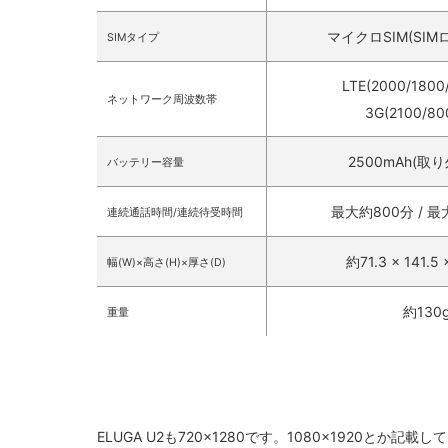
マイクロSIM(SI
SIMタイプ
LTE(2000/1800
ネットワーク周波数帯
3G(2100/80
2500mAh(取
バッテリー容量
最大約800分 / 
連続通話時間/連続待受時間
約71.3 × 141.5
幅(W)×高さ(H)×厚さ(D)
約130
重量
ELUGA U2も720×1280です。1080×1920と