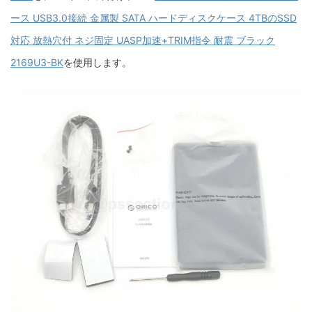
ース USB3.0接続 金属製 SATA ハードディスクケース 4TBのSSD
対応 放熱穴付 ネジ固定 UASP加速+TRIM指令 耐震 ブラック
2169U3-BK
を使用します。