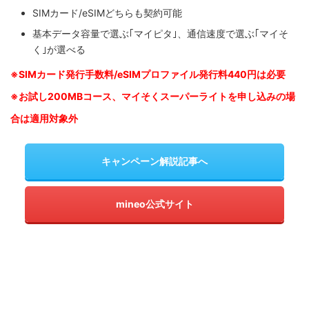
SIMカード/eSIMどちらも契約可能
基本データ容量で選ぶ｢マイピタ｣、通信速度で選ぶ｢マイそ
く｣が選べる
※SIM
カード発行手数料/eSIMプロファイル発行料440円は必要
※お試し200MBコース、マイそくスーパーライトを申し込みの
場
合は適用対象外
キャンペーン解説記事へ
mineo公式サイト