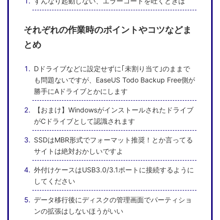
すんなり起動しない、エラーコードを吐くときは
それぞれの作業時のポイントやコツなどま
とめ
Dドライブなどに設定せずに｢未割り当て｣のままで
も問題ないですが、EaseUS Todo Backup Free側が
勝手にAドライブとかにします
【おまけ】Windowsがインストールされたドライブ
がCドライブとして認識されます
SSDはMBR形式でフォーマット推奨！とか言ってる
サイトは絶対おかしいですよ
外付けケースはUSB3.0/3.1ポートに接続するように
してください
データ移行後にディスクの管理画面でパーティショ
ンの拡張はしないほうがいい