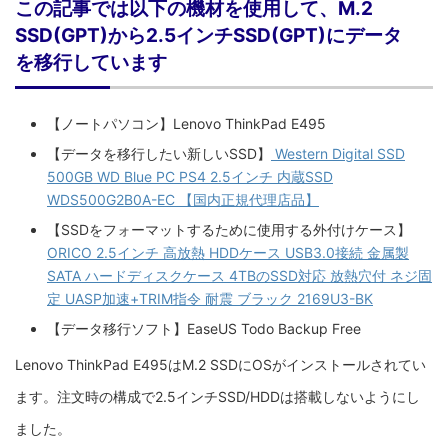
この記事では以下の機材を使用して、M.2
SSD(GPT)から2.5インチSSD(GPT)にデータ
を移行しています
【ノートパソコン】Lenovo ThinkPad E495
【データを移行したい新しいSSD】
Western Digital SSD
500GB WD Blue PC PS4 2.5インチ 内蔵SSD
WDS500G2B0A-EC 【国内正規代理店品】
【SSDをフォーマットするために使用する外付けケース】
ORICO 2.5インチ 高放熱 HDDケース USB3.0接続 金属製
SATA ハードディスクケース 4TBのSSD対応 放熱穴付 ネジ固
定 UASP加速+TRIM指令 耐震 ブラック 2169U3-BK
【データ移行ソフト】EaseUS Todo Backup Free
Lenovo ThinkPad E495はM.2 SSDにOSがインストールされてい
ます。注文時の構成で2.5インチSSD/HDDは搭載しないようにし
ました。