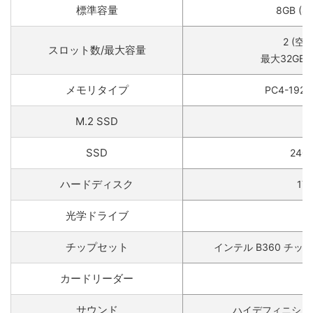
標準容量
8GB (8
2 (空き
スロット数/最大容量
最大32GB (
メモリタイプ
PC4-1920
M.2 SSD
-
SSD
240
ハードディスク
1T
光学ドライブ
-
チップセット
インテル B360 チップセッ
カードリーダー
-
サウンド
ハイデフィニショ