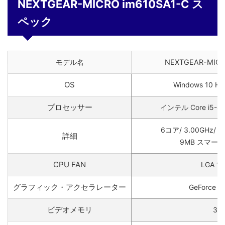
NEXTGEAR-MICRO im610SA1-C ス
ペック
モデル名
NEXTGEAR-MICR
OS
Windows 10 
プロセッサー
インテル Core i5-
6コア/ 3.00GHz/ 
詳細
9MB スマー
CPU FAN
LGA 1
グラフィック・アクセラレーター
GeForce G
ビデオメモリ
3G