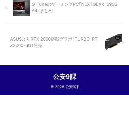
G-TuneのゲーミングPC｢NEXTGEAR i690G
A4｣まとめ
ASUSよりRTX 2060搭載グラボ｢TURBO-RT
X2060-6G｣発売
公安9課
© 2026 公安9課