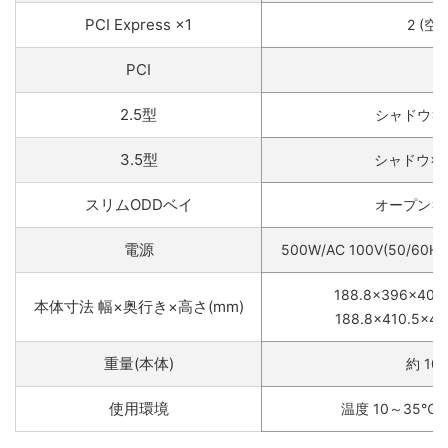
PCI Express ×1
2 (空き
PCI
-
2.5型
シャドウ×2 
3.5型
シャドウ×1 
スリムODDベイ
オープン×1 
電源
500W/AC 100V(50/60H
188.8×396×40
本体寸法 幅×奥行き×高さ(mm)
188.8×410.5×
重量(本体)
約 10.
使用環境
温度 10～35℃