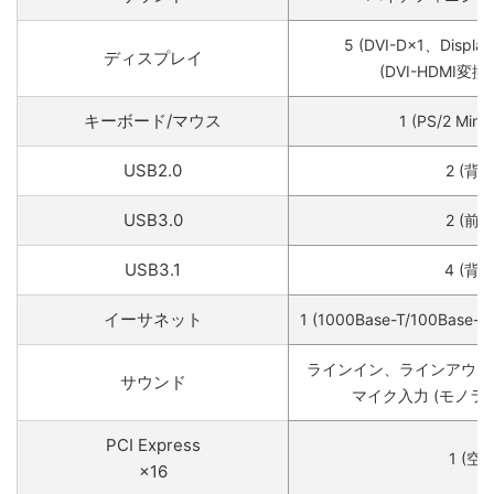
5 (DVI-D×1、Displa
ディスプレイ
(DVI-HDMI変
キーボード/マウス
1 (PS/2 Min
USB2.0
2 (背面
USB3.0
2 (前面
USB3.1
4 (背面
イーサネット
1 (1000Base-T/100Base-
ラインイン、ラインアウト、
サウンド
マイク入力 (モノラル
PCI Express
1 (空き
×16