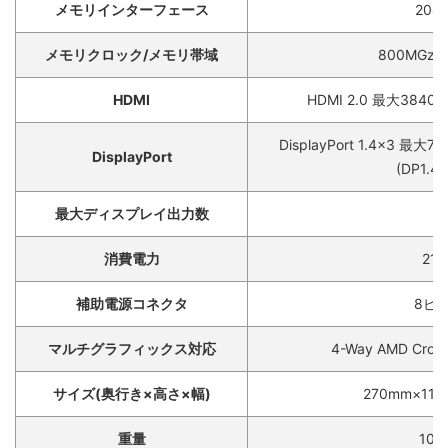
メモリインターフェース
2048
メモリクロック/メモリ帯域
800MGz /
HDMI
HDMI 2.0 最大3840
DisplayPort 1.4×3 最
DisplayPort
(DP1.
最大ディスプレイ出力数
4
消費電力
21
補助電源コネクタ
8ピン
マルチグラフィックス対応
4-Way AMD CrossF
サイズ(奥行き×高さ×幅)
270mm×11
重量
106