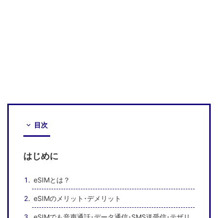
目次
はじめに
eSIMとは？
eSIMのメリット･デメリット
eSIMでも音声通話･データ通信･SMS送受信･テザリ