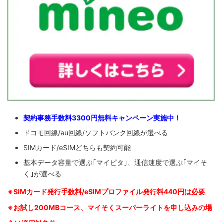
契約事務手数料3300円無料キャンペーン実施中！
ドコモ回線/au回線/ソフトバンク回線が選べる
SIMカード/eSIMどちらも契約可能
基本データ容量で選ぶ｢マイピタ｣、通信速度で選ぶ｢マイそ
く｣が選べる
※SIM
カード発行手数料/eSIMプロファイル発行料440円は必要
※お試し200MBコース、マイそくスーパーライトを申し込みの
場