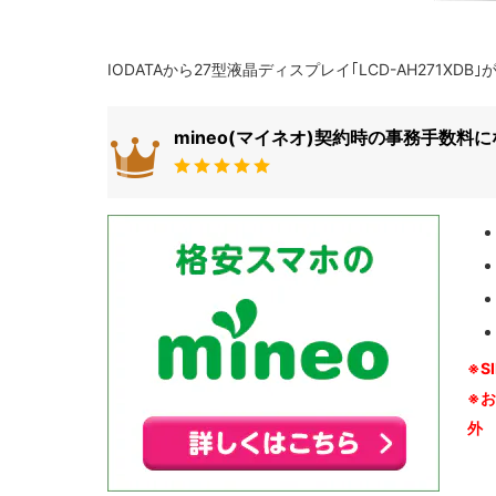
IODATAから27型液晶ディスプレイ｢LCD-AH271XD
mineo(マイネオ)契約時の事務手数料
※S
※
外