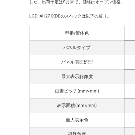
した。出荷予定は9月末で、価格はオープン価格。
LCD-AH271XDBのスペックは以下の通り。
型番/筐体色
パネルタイプ
パネル表面処理
最大表示解像度
画素ピッチ(mm×mm)
表示面積(mm×mm)
最大表示色
視野角度