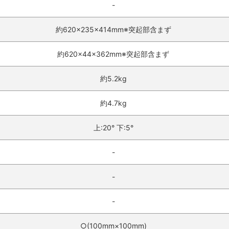
-
約620×235×414mm※突起部含まず
約620×44×362mm※突起部含まず
約5.2kg
約4.7kg
上:20° 下:5°
-
-
-
○(100mm×100mm)