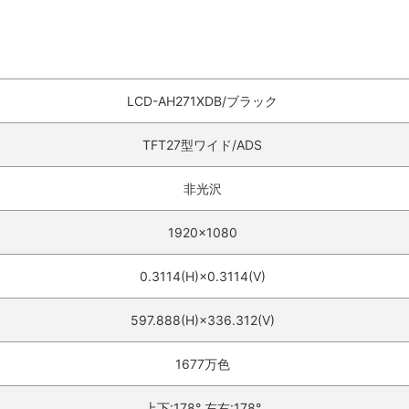
LCD-AH271XDB/ブラック
TFT27型ワイド/ADS
非光沢
1920×1080
0.3114(H)×0.3114(V)
597.888(H)×336.312(V)
1677万色
上下:178° 左右:178°