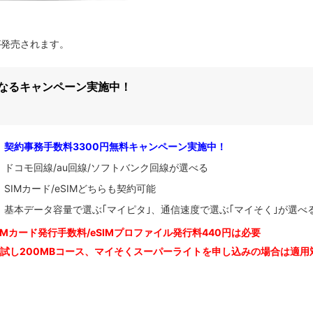
B｣が発売されます。
になるキャンペーン実施中！
契約事務手数料3300円無料キャンペーン実施中！
ドコモ回線/au回線/ソフトバンク回線が選べる
SIMカード/eSIMどちらも契約可能
基本データ容量で選ぶ｢マイピタ｣、通信速度で選ぶ｢マイそく｣が選べ
IM
カード発行手数料/eSIMプロファイル発行料440円は必要
お試し200MBコース、マイそくスーパーライトを申し込みの
場合は適用