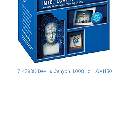
i7-4790K(Devil's Canyon 4.00GHz) LGA1150