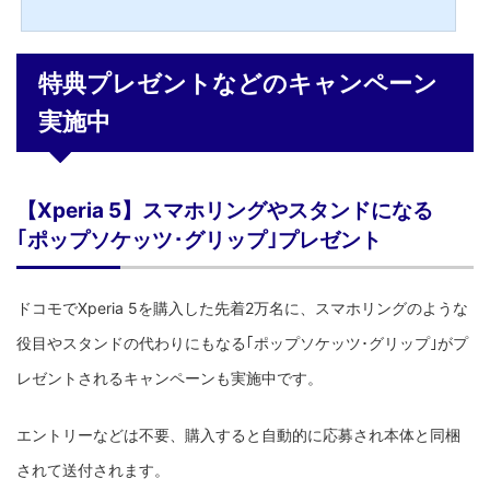
きるスマホ向けキャンペーンまとめ対象端末に新規契約･MNPで最大2万2000円割
引 or dポイント2万ポイントプレゼントドコモオンラインショップで、スマホを新規
契約かMNP転入で契約すると、dポイントが最大2万2000円割引もしくは2万ポイン
ト付与される｢端末購入割引｣が実施中です。端末購入割引5G対応端末購入で、最大
特典プレゼントなどのキャンペーン
2万2000円割引！対象の5G端末を購入すると機種代金から...
実施中
【Xperia 5】スマホリングやスタンドになる
｢ポップソケッツ･グリップ｣プレゼント
ドコモでXperia 5を購入した先着2万名に、スマホリングのような
役目やスタンドの代わりにもなる｢ポップソケッツ･グリップ｣がプ
レゼントされるキャンペーンも実施中です。
エントリーなどは不要、購入すると自動的に応募され本体と同梱
されて送付されます。