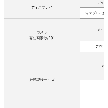
ディス
ディスプレイ
ディスプレイ解像度
メイン
カメラ
有効画素数/F値
フロン
静
撮影記録サイズ
動