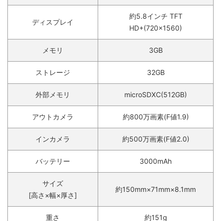
約5.8インチ TFT
ディスプレイ
HD+(720×1560)
メモリ
3GB
ストレージ
32GB
外部メモリ
microSDXC(512GB)
アウトカメラ
約800万画素(F値1.9)
インカメラ
約500万画素(F値2.0)
バッテリー
3000mAh
サイズ
約150mm×71mm×8.1mm
[高さ×幅×厚さ]
重さ
約151g