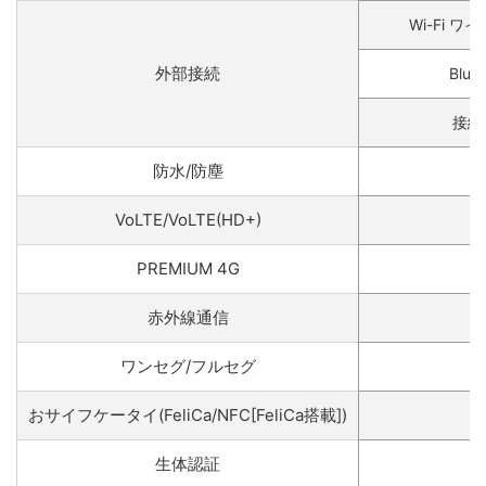
Wi-Fi ワ
外部接続
Bluet
接続
防水/防塵
VoLTE/VoLTE(HD+)
PREMIUM 4G
赤外線通信
ワンセグ/フルセグ
おサイフケータイ(FeliCa/NFC[FeliCa搭載])
生体認証