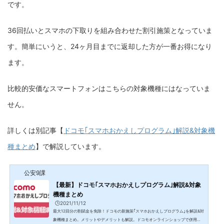
です。
36回払いとスマホの下取りを組み合わせた割引施策となっていま
す。簡単にいうと、24ヶ月目までに返却した方が一番お得になり
ます。
比較的安価なスマートフォンはこちらの対象機種にはなっていま
せん。
詳しくは別記事【
ドコモ｢スマホおかえしプログラム｣解説&対象機
種まとめ
】で解説しています。
公安9課
【最新】ドコモ｢スマホおかえしプログラム｣解説&対象
機種まとめ
🕒️2021/11/12
最大12回分の割賦金を免除！ドコモの新施策｢スマホおかえしプログラム｣を解説&対
象機種まとめ。メリットやデメリットも解説。ドコモオンラインショップで併用で