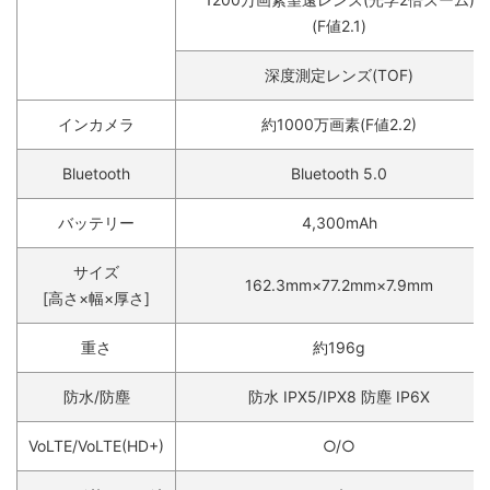
(F値2.1)
深度測定レンズ(TOF)
インカメラ
約1000万画素(F値2.2)
Bluetooth
Bluetooth 5.0
バッテリー
4,300mAh
サイズ
162.3mm×77.2mm×7.9mm
[高さ×幅×厚さ]
重さ
約196g
防水/防塵
防水 IPX5/IPX8 防塵 IP6X
VoLTE/VoLTE(HD+)
○/○