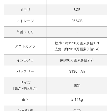
メモリ
8GB
ストレージ
256GB
外部メモリ
-
標準 : 約1220万画素(F値1.7)
アウトカメラ
広角 : 約2010万画素(F値2.4)
インカメラ
約800万画素(F値2.2)
バッテリー
3130mAh
サイズ
未定
[高さ×幅×厚さ]
重さ
約143g
防水/防塵
○/○