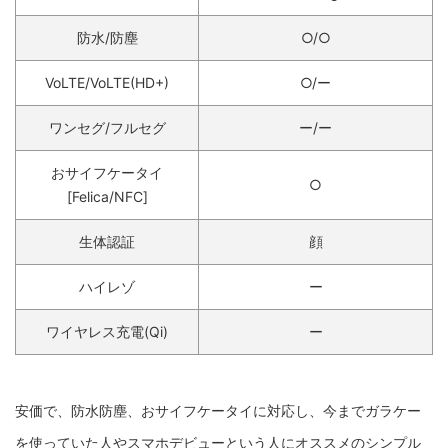
防水/防塵
○/○
VoLTE/VoLTE(HD+)
○/ー
ワンセグ/フルセグ
ー/ー
おサイフケータイ
○
[Felica/NFC]
生体認証
顔
ハイレゾ
ー
ワイヤレス充電(Qi)
ー
安価で、防水防塵、おサイフケータイに対応し、今までガラケー
を使っていた人やスマホデビューという人にオススメのシンプル