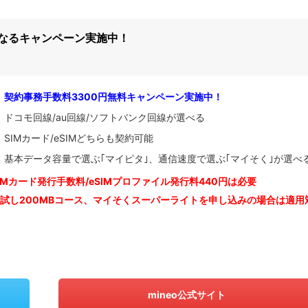
になるキャンペーン実施中！
契約事務手数料3300円無料キャンペーン実施中！
ドコモ回線/au回線/ソフトバンク回線が選べる
SIMカード/eSIMどちらも契約可能
基本データ容量で選ぶ｢マイピタ｣、通信速度で選ぶ｢マイそく｣が選べ
IM
カード発行手数料/eSIMプロファイル発行料440円は必要
お試し200MBコース、マイそくスーパーライトを申し込みの
場合は適用
mineo公式サイト