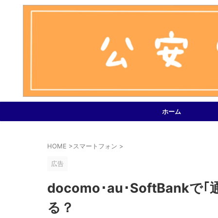
ホーム
HOME
>
スマートフォン
>
広告
docomo･au･SoftBa
る？