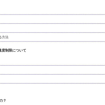
る方法
速度制限について
の？