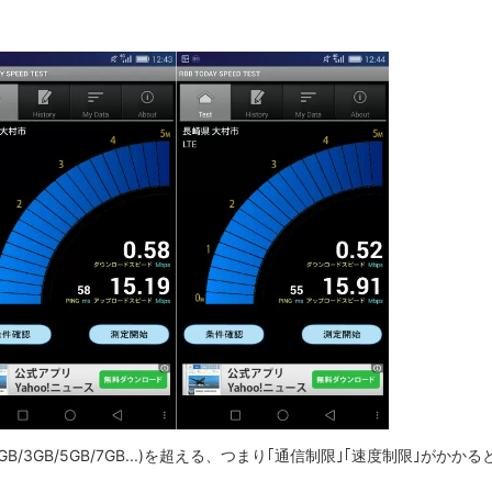
B/2GB/3GB/5GB/7GB...)を超える、つまり｢通信制限｣｢速度制限｣がかかる