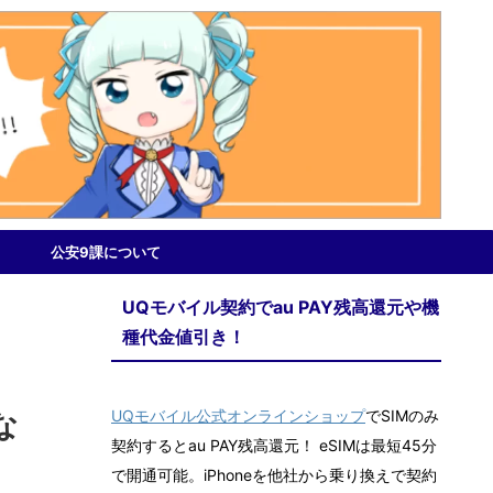
公安9課について
UQモバイル契約でau PAY残高還元や機
種代金値引き！
UQモバイル公式オンラインショップ
でSIMのみ
な
契約するとau PAY残高還元！ eSIMは最短45分
で開通可能。iPhoneを他社から乗り換えで契約