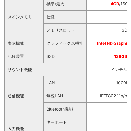
標準/最大
4GB
/16GB
メインメモリ
仕様
メモリスロット
SO-
表示機能
グラフィックス機能
Intel HD Graphi
記録装置
SSD
128GB
サウンド機能
インテル®
LAN
1000BA
通信機能
無線LAN
IEEE802.11a/b/g
Bluetooth機能
キーボード
1
入力機能