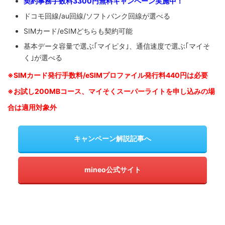
契約事務手数料3300円無料キャンペーン実施中！
ドコモ回線/au回線/ソフトバンク回線が選べる
SIMカード/eSIMどちらも契約可能
基本データ容量で選ぶ｢マイピタ｣、通信速度で選ぶ｢マイそ
く｣が選べる
※SIM
カード発行手数料/eSIMプロファイル発行料440円は必要
※お試し200MBコース、マイそくスーパーライトを申し込みの
場
合は適用対象外
キャンペーン解説記事へ
mineo公式サイト