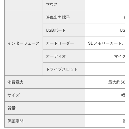
マウス
映像出力端子
HD
USBポート
USB
インターフェース
カードリーダー
SDメモリーカード、S
オーディオ
マイクロ
ドライブスロット
m
消費電力
最大約58
サイズ
幅1
質量
保証期間
購