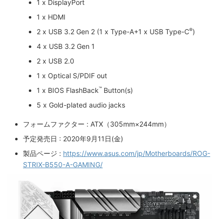
1 x DisplayPort
1 x HDMI
®
2 x USB 3.2 Gen 2 (1 x Type-A+1 x USB Type-C
)
4 x USB 3.2 Gen 1
2 x USB 2.0
1 x Optical S/PDIF out
™
1 x BIOS FlashBack
Button(s)
5 x Gold-plated audio jacks
フォームファクター : ATX（305mm×244mm）
予定発売日 : 2020年9月11日(金)
製品ページ :
https://www.asus.com/jp/Motherboards/ROG-
STRIX-B550-A-GAMING/