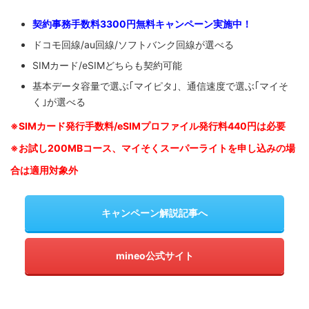
契約事務手数料3300円無料キャンペーン実施中！
ドコモ回線/au回線/ソフトバンク回線が選べる
SIMカード/eSIMどちらも契約可能
基本データ容量で選ぶ｢マイピタ｣、通信速度で選ぶ｢マイそ
く｣が選べる
※SIM
カード発行手数料/eSIMプロファイル発行料440円は必要
※お試し200MBコース、マイそくスーパーライトを申し込みの
場
合は適用対象外
キャンペーン解説記事へ
mineo公式サイト