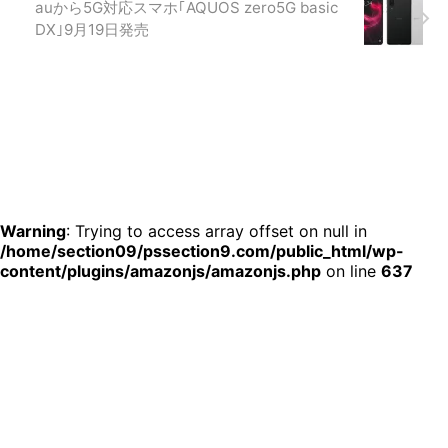
auから5G対応スマホ｢AQUOS zero5G basic
DX｣9月19日発売
Warning
: Trying to access array offset on null in
/home/section09/pssection9.com/public_html/wp-
content/plugins/amazonjs/amazonjs.php
on line
637
公安9課
© 2026 公安9課