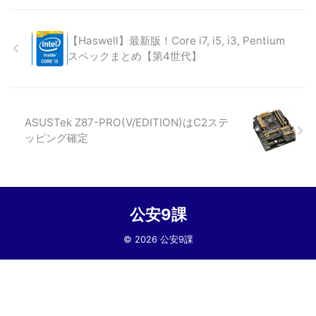
【Haswell】最新版！Core i7, i5, i3, Pentium
スペックまとめ【第4世代】
ASUSTek Z87-PRO(V/EDITION)はC2ステ
ッピング確定
公安9課
© 2026 公安9課