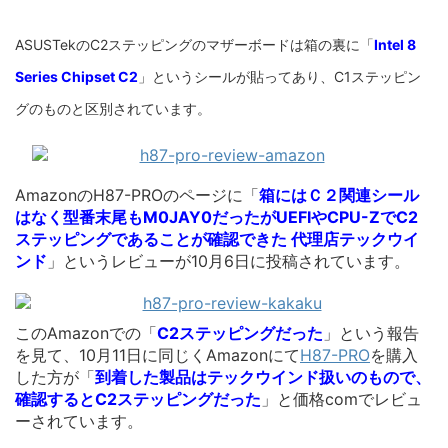
ASUSTekのC2ステッピングのマザーボードは箱の裏に「
Intel 8
Series Chipset C2
」というシールが貼ってあり、C1ステッピン
グのものと区別されています。
AmazonのH87-PROのページに「
箱にはＣ２関連シール
はなく型番末尾もM0JAY0だったがUEFIやCPU-ZでC2
ステッピングであることが確認できた 代理店テックウイ
ンド
」というレビューが10月6日に投稿されています。
このAmazonでの「
C2ステッピングだった
」という報告
を見て、10月11日に同じくAmazonにて
H87-PRO
を購入
した方が「
到着した製品はテックウインド扱いのもので、
確認するとC2ステッピングだった
」と価格comでレビュ
ーされています。