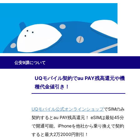
公安9課について
UQモバイル契約でau PAY残高還元や機
種代金値引き！
UQモバイル公式オンラインショップ
でSIMのみ
契約するとau PAY残高還元！ eSIMは最短45分
で開通可能。iPhoneを他社から乗り換えで契約
すると最大2万2000円割引！