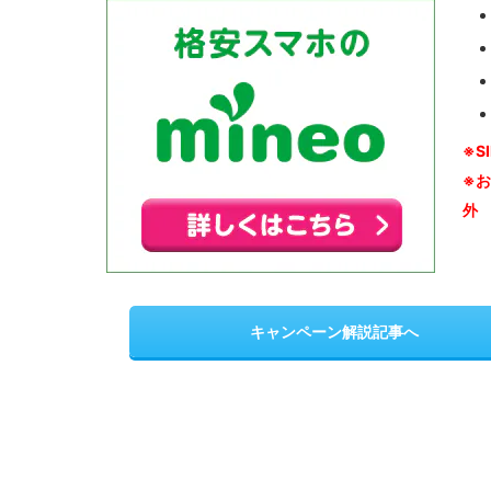
※S
※
外
キャンペーン解説記事へ