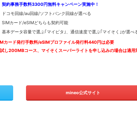
契約事務手数料3300円無料キャンペーン実施中！
ドコモ回線/au回線/ソフトバンク回線が選べる
SIMカード/eSIMどちらも契約可能
基本データ容量で選ぶ｢マイピタ｣、通信速度で選ぶ｢マイそく｣が選べ
IM
カード発行手数料/eSIMプロファイル発行料440円は必要
お試し200MBコース、マイそくスーパーライトを申し込みの
場合は適用
mineo公式サイト