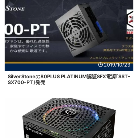
2019/10/23
SilverStoneの80PLUS PLATINUM認証SFX電源｢SST-
SX700-PT｣発売