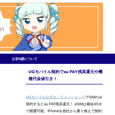
公安9課について
UQモバイル契約でau PAY残高還元や機
種代金値引き！
UQモバイル公式オンラインショップ
でSIMのみ
契約するとau PAY残高還元！ eSIMは最短45分
で開通可能。iPhoneを他社から乗り換えで契約