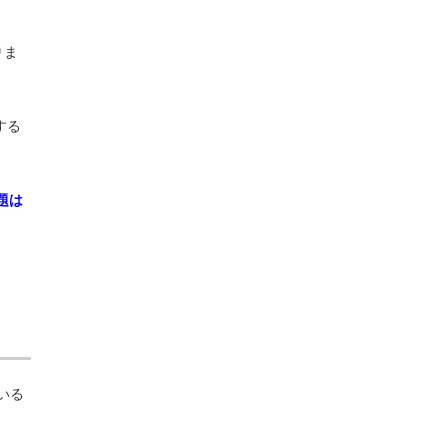
りま
する
題は
いる