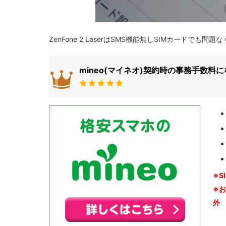
ZenFone 2 LaserはSMS機能無しSIMカード
mineo(マイネオ)契約時の事務手数料
※S
※
外