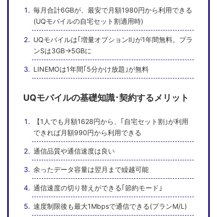
毎月合計6GBが、最安で月額1980円から利用できる
(UQモバイルの自宅セット割適用時)
UQモバイルは｢増量オプションⅡ｣が1年間無料。プラ
ンSは3GB→5GBに
LINEMOは1年間｢5分かけ放題｣が無料
UQモバイルの基礎知識･契約するメリット
【1人でも月額1628円から、｢自宅セット割｣が利用
できれば月額990円から利用できる
通信品質や通信速度は良い
余ったデータ容量は翌月まで繰越可能
通信速度の切り替えができる｢節約モード｣
速度制限後も最大1Mbpsで通信できる(プランM/L)