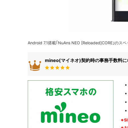
Android 7.1搭載｢NuAns NEO [Reloaded]CO
mineo(マイネオ)契約時の事務手数料
※S
※