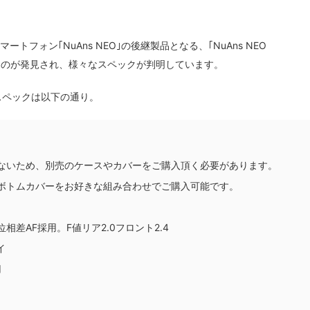
トフォン｢NuAns NEO｣の後継製品となる、｢NuAns NEO
なっているのが発見され、様々なスペックが判明しています。
。スペックは以下の通り。
ないため、別売のケースやカバーをご購入頂く必要があります。
ボトムカバーをお好きな組み合わせでご購入可能です。
差AF採用。F値リア2.0フロント2.4
イ
用