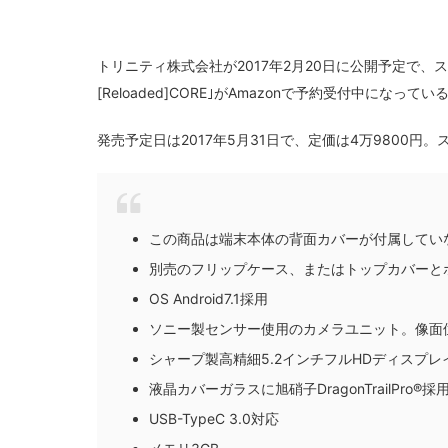
トリニティ株式会社が2017年2月20日に公開予定で、スマー
[Reloaded]CORE｣がAmazonで予約受付中に
発売予定日は2017年5月31日で、定価は4万9800円
この商品は端末本体の背面カバーが付属してい
別売のフリップケース、またはトップカバーと
OS Android7.1採用
ソニー製センサー使用のカメラユニット。像面位相
シャープ製高精細5.2インチフルHDディスプレ
液晶カバーガラスに旭硝子DragonTrailPro®️採
USB-TypeC 3.0対応