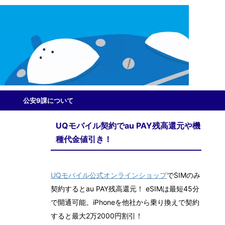
公安9課について
UQモバイル契約でau PAY残高還元や機
種代金値引き！
UQモバイル公式オンラインショップ
でSIMのみ
契約するとau PAY残高還元！ eSIMは最短45分
で開通可能。iPhoneを他社から乗り換えで契約
すると最大2万2000円割引！