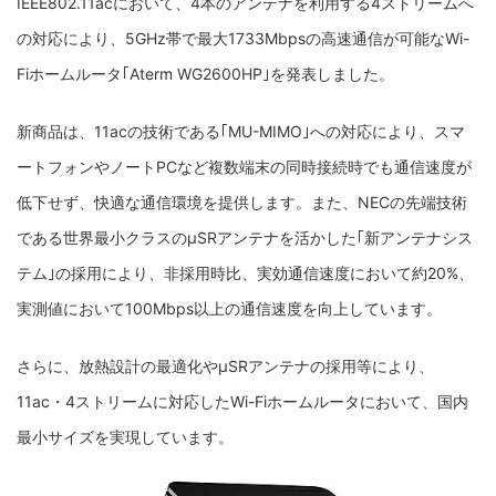
IEEE802.11acにおいて、4本のアンテナを利用する4ストリームへ
の対応により、5GHz帯で最大1733Mbpsの高速通信が可能なWi-
Fiホームルータ｢Aterm WG2600HP｣を発表しました。
新商品は、11acの技術である｢MU-MIMO｣への対応により、スマ
ートフォンやノートPCなど複数端末の同時接続時でも通信速度が
低下せず、快適な通信環境を提供します。また、NECの先端技術
である世界最小クラスのμSRアンテナを活かした｢新アンテナシス
テム｣の採用により、非採用時比、実効通信速度において約20%、
実測値において100Mbps以上の通信速度を向上しています。
さらに、放熱設計の最適化やμSRアンテナの採用等により、
11ac・4ストリームに対応したWi-Fiホームルータにおいて、国内
最小サイズを実現しています。