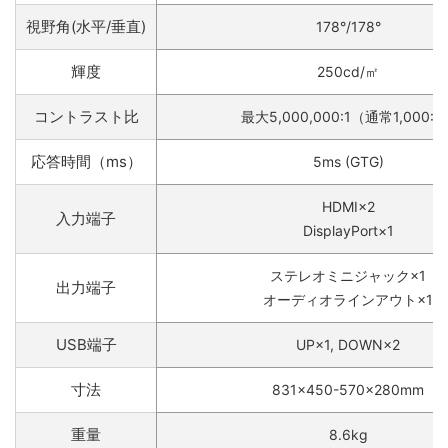
視野角(水平/垂直)
178°/178°
輝度
250cd/㎡
コントラスト比
最大5,000,000:1（通常1,000:1
応答時間（ms）
5ms (GTG)
HDMI×2
入力端子
DisplayPort×1
ステレオミニジャック×1
出力端子
オーディオラインアウト×1
USB端子
UP×1, DOWN×2
寸法
831×450-570×280mm
重量
8.6kg