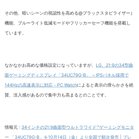
その他、暗いシーンの視認性を高める@ブラックスタビライザー｣
機能、ブルーライト低減モードやフリッカーセーフ機能を搭載し
ています。
なかなかお高めな価格設定になっていますが、
LG、21:9の34型曲
面ゲーミングディスプレイ「34UC79G-B」 ～IPSパネル採用で
144Hzの高速表示に対応 - PC Watch
によると表示の滑らかさを絶
賛、没入感があるので集中力も高まるとのことです。
情報元 :
34インチの21:9曲面型ウルトラワイド™ゲーミングモニタ
ー 「34UC79G-B」を10月14日（金）より全国で順次発売 | プレ