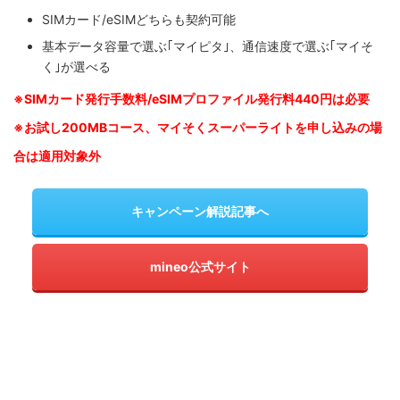
SIMカード/eSIMどちらも契約可能
基本データ容量で選ぶ｢マイピタ｣、通信速度で選ぶ｢マイそ
く｣が選べる
※SIM
カード発行手数料/eSIMプロファイル発行料440円は必要
※お試し200MBコース、マイそくスーパーライトを申し込みの
場
合は適用対象外
キャンペーン解説記事へ
mineo公式サイト