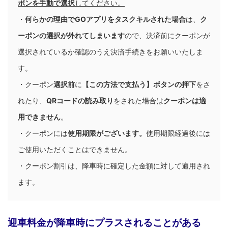
ポンを手動で選択
してください。
・
何らかの理由でGOアプリをタスクキルされた場合
は、
ク
ーポンの選択が外れてしまいます
ので、決済前にクーポンが
選択されているか確認のうえ決済手続きをお願いいたしま
す。
・クーポン
選択前
に
【この方法で支払う】ボタンの押下
をさ
れたり、
QRコードの読み取り
をされた場合は
クーポンは適
用できません
。
・クーポンには
使用期限がございます。
使用期限経過後には
ご使用いただくことはできません。
・クーポン割引は、
降車時に確定した金額に対して適用され
ます。
迎車料金が降車時にプラスされることがある