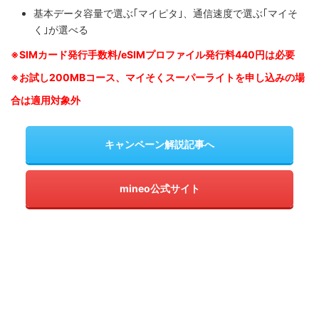
基本データ容量で選ぶ｢マイピタ｣、通信速度で選ぶ｢マイそ
く｣が選べる
※SIM
カード発行手数料/eSIMプロファイル発行料440円は必要
※お試し200MBコース、マイそくスーパーライトを申し込みの
場
合は適用対象外
キャンペーン解説記事へ
mineo公式サイト