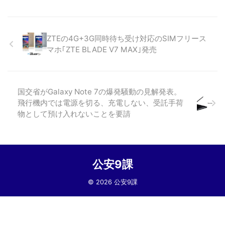
ZTEの4G+3G同時待ち受け対応のSIMフリース
マホ｢ZTE BLADE V7 MAX｣発売
国交省がGalaxy Note 7の爆発騒動の見解発表。
飛行機内では電源を切る、充電しない、受託手荷
物として預け入れないことを要請
公安9課
© 2026 公安9課