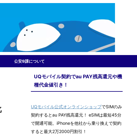
公安9課について
UQモバイル契約でau PAY残高還元や機
種代金値引き！
UQモバイル公式オンラインショップ
でSIMのみ
比
契約するとau PAY残高還元！ eSIMは最短45分
で開通可能。iPhoneを他社から乗り換えで契約
すると最大2万2000円割引！