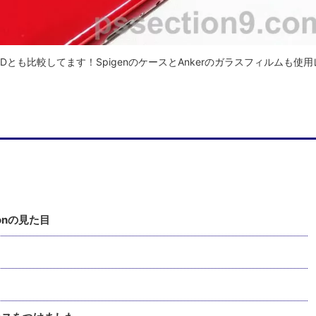
e 7のREDとも比較してます！SpigenのケースとAnkerのガラスフィルムも使
itionの見た目