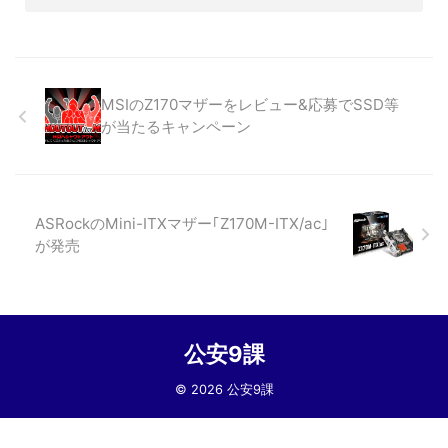
MSIのZ170マザーをレビュー&応募でSSD等
が当たるキャンペーン
ASRockのMini-ITXマザー｢Z170M-ITX/ac｣
が発売
公安9課
© 2026 公安9課