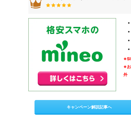
※S
※
外
キャンペーン解説記事へ