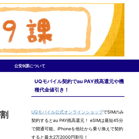
公安9課について
UQモバイル契約でau PAY残高還元や機
種代金値引き！
UQモバイル公式オンラインショップ
でSIMのみ
円割
契約するとau PAY残高還元！ eSIMは最短45分
で開通可能。iPhoneを他社から乗り換えで契約
すると最大2万2000円割引！