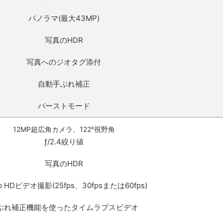
パノラマ(最大43MP)
写真のHDR
写真へのジオタグ添付
自動手ぶれ補正
バーストモード
12MP超広角カメラ、122°視野角
ƒ/2.4絞り値
写真のHDR
p HDビデオ撮影(25fps、30fpsまたは60fps)
ぶれ補正機能を使ったタイムラプスビデオ