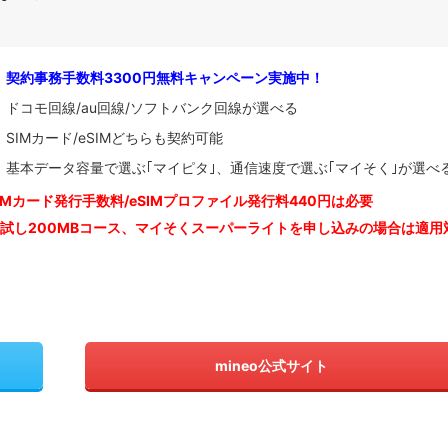
契約事務手数料3300円無料キャンペーン実施中！
ドコモ回線/au回線/ソフトバンク回線が選べる
SIMカード/eSIMどちらも契約可能
基本データ容量で選ぶ｢マイピタ｣、通信速度で選ぶ｢マイそく｣が選べ
IM
カード発行手数料/eSIMプロファイル発行料440円は必要
お試し200MBコース、マイそくスーパーライトを申し込みの
場合は適用
mineo公式サイト