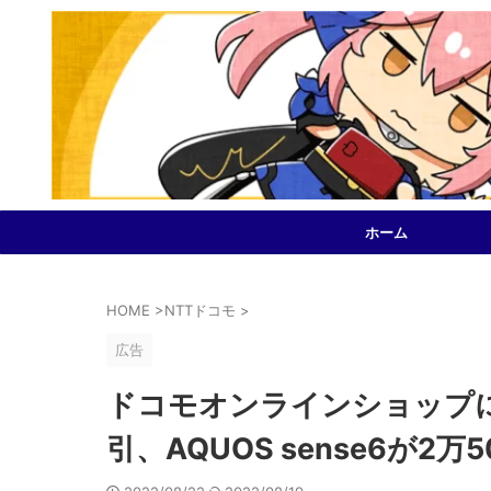
ホーム
HOME
>
NTTドコモ
>
広告
ドコモオンラインショップにて
引、AQUOS sense6が2万