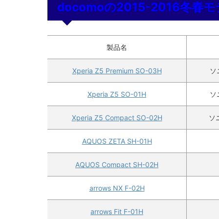
docomoの2015-2016冬
製品名
Xperia Z5 Premium SO-03H
ソ
Xperia Z5 SO-01H
ソ
Xperia Z5 Compact SO-02H
ソ
AQUOS ZETA SH-01H
AQUOS Compact SH-02H
arrows NX F-02H
arrows Fit F-01H