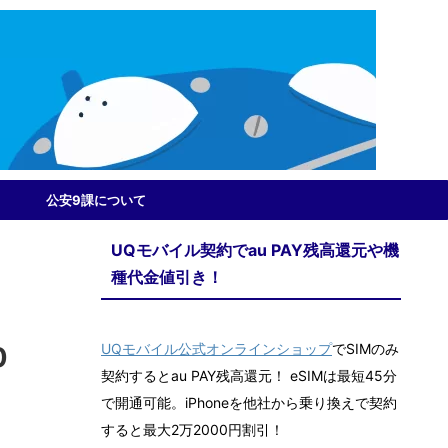
公安9課について
UQモバイル契約でau PAY残高還元や機
種代金値引き！
UQモバイル公式オンラインショップ
でSIMのみ
0
契約するとau PAY残高還元！ eSIMは最短45分
で開通可能。iPhoneを他社から乗り換えで契約
すると最大2万2000円割引！