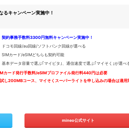
になるキャンペーン実施中！
契約事務手数料3300円無料キャンペーン実施中！
ドコモ回線/au回線/ソフトバンク回線が選べる
SIMカード/eSIMどちらも契約可能
基本データ容量で選ぶ｢マイピタ｣、通信速度で選ぶ｢マイそく｣が選べ
IM
カード発行手数料/eSIMプロファイル発行料440円は必要
お試し200MBコース、マイそくスーパーライトを申し込みの
場合は適用
mineo公式サイト