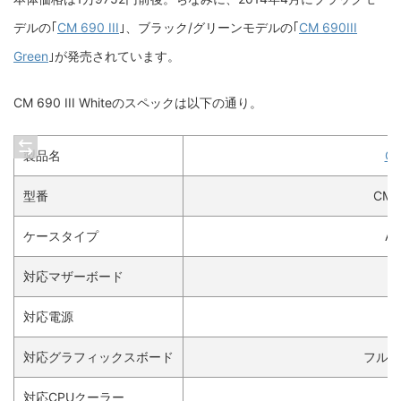
デルの｢
CM 690 III
｣、ブラック/グリーンモデルの｢
CM 690III
Green
｣が発売されています。
CM 690 III Whiteのスペックは以下の通り。
製品名
CM
型番
CMS
ケースタイプ
A
対応マザーボード
m
対応電源
対応グラフィックスボード
フルサ
対応CPUクーラー