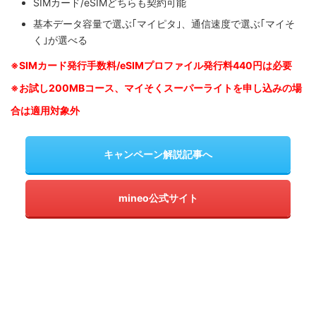
SIMカード/eSIMどちらも契約可能
基本データ容量で選ぶ｢マイピタ｣、通信速度で選ぶ｢マイそ
く｣が選べる
※SIM
カード発行手数料/eSIMプロファイル発行料440円は必要
※お試し200MBコース、マイそくスーパーライトを申し込みの
場
合は適用対象外
キャンペーン解説記事へ
mineo公式サイト