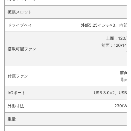
拡張スロット
ドライブベイ
外部5.25インチ×3、内部3.
上面：120/1
前面：120/140
搭載可能ファン
背
底
前面：
付属ファン
背面：
I/Oポート
USB 3.0×2、US
外形寸法
230(W)×
重量