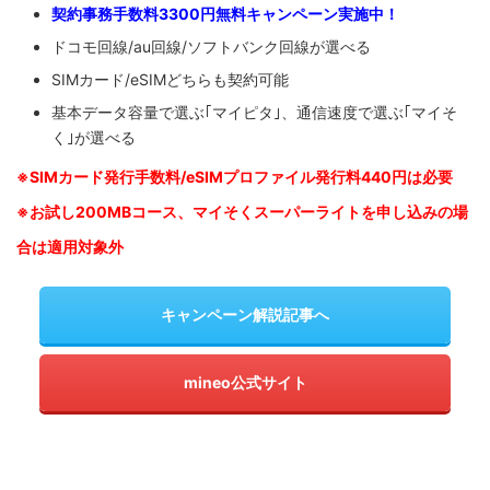
契約事務手数料3300円無料キャンペーン実施中！
ドコモ回線/au回線/ソフトバンク回線が選べる
SIMカード/eSIMどちらも契約可能
基本データ容量で選ぶ｢マイピタ｣、通信速度で選ぶ｢マイそ
く｣が選べる
※SIM
カード発行手数料/eSIMプロファイル発行料440円は必要
※お試し200MBコース、マイそくスーパーライトを申し込みの
場
合は適用対象外
キャンペーン解説記事へ
mineo公式サイト