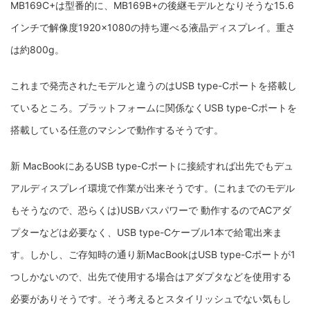
MB169C+は型番的に、MB169B+の後継モデルとなりそうな15.6
インチで解像度1920×1080の持ち運べる液晶ディスプレイ。重さ
は約800g。
これまで発売されたモデルと違うのはUSB type-Cポートを搭載し
ているところ。プラットフォームに関係なくUSB type-Cポートを
搭載している任意のマシンで動作するそうです。
新 MacBookにあるUSB type-Cポートに接続すれば出先でもデュ
アルディスプレイ環境で作業が出来そうです。(これまでのモデル
もそうなので、恐らくは)USBバスパワーで 動作するのでACアダ
プターなどは必要なく、USB type-Cケーブル1本で給電出来ま
す。しかし、ご存知時の通り新MacBookはUSB type-Cポートが1
つしかないので、出先で使用する場合はアダプタなどを使用する
必要がありそうです。そう考えるとスタイリッシュでない気もし