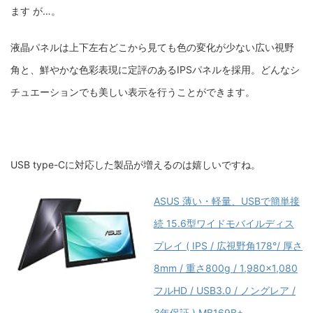
ます が…。
液晶パネルは
上下左右どこから見ても色の変化が少ない広い視野
角と、鮮やかな色彩表現に定評のあるIPSパネルを採用。どんなシ
チュエーションでも美しい表示を行うことができます。
USB type-Cに対応した製品が増えるのは嬉しいですね。
ASUS 薄い・軽量、USBで簡単接
続 15.6型ワイドモバイルディス
プレイ ( IPS / 広視野角178°/ 厚さ
8mm / 重さ800g / 1,980×1,080
フルHD / USB3.0 / ノングレア /
3年保証 ) MB169B+