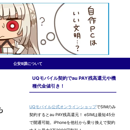
公安9課について
UQモバイル契約でau PAY残高還元や機
種代金値引き！
UQモバイル公式オンラインショップ
でSIMのみ
も
契約するとau PAY残高還元！ eSIMは最短45分
で開通可能。iPhoneを他社から乗り換えで契約