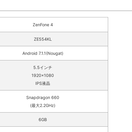
ZenFone 4
ZE554KL
Android 7.1.1(Nougat)
5.5インチ
1920×1080
IPS液晶
Snapdragon 660
(最大2.2GHz)
6GB