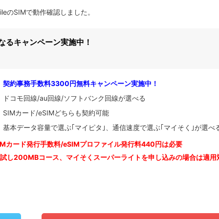
mobileのSIMで動作確認しました。
になるキャンペーン実施中！
契約事務手数料3300円無料キャンペーン実施中！
ドコモ回線/au回線/ソフトバンク回線が選べる
SIMカード/eSIMどちらも契約可能
基本データ容量で選ぶ｢マイピタ｣、通信速度で選ぶ｢マイそく｣が選べ
IM
カード発行手数料/eSIMプロファイル発行料440円は必要
お試し200MBコース、マイそくスーパーライトを申し込みの
場合は適用