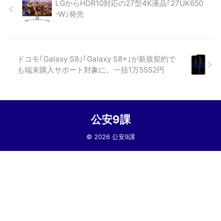
LGからHDR10対応の27型4K液晶｢27UK650
-W｣発売
ドコモ｢Galaxy S8｣｢Galaxy S8+｣が新規契約で
も端末購入サポート対象に。一括1万5552円
公安9課
© 2026 公安9課