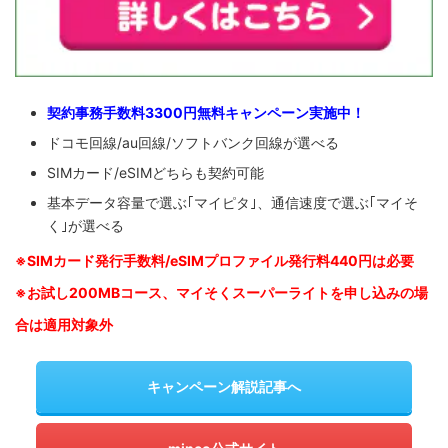
契約事務手数料3300円無料キャンペーン実施中！
ドコモ回線/au回線/ソフトバンク回線が選べる
SIMカード/eSIMどちらも契約可能
基本データ容量で選ぶ｢マイピタ｣、通信速度で選ぶ｢マイそ
く｣が選べる
※SIM
カード発行手数料/eSIMプロファイル発行料440円は必要
※お試し200MBコース、マイそくスーパーライトを申し込みの
場
合は適用対象外
キャンペーン解説記事へ