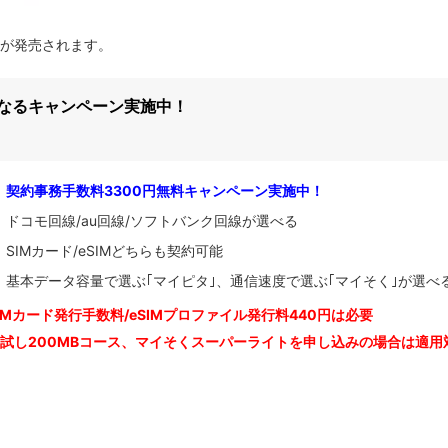
3G｣が発売されます。
になるキャンペーン実施中！
契約事務手数料3300円無料キャンペーン実施中！
ドコモ回線/au回線/ソフトバンク回線が選べる
SIMカード/eSIMどちらも契約可能
基本データ容量で選ぶ｢マイピタ｣、通信速度で選ぶ｢マイそく｣が選べ
IM
カード発行手数料/eSIMプロファイル発行料440円は必要
お試し200MBコース、マイそくスーパーライトを申し込みの
場合は適用