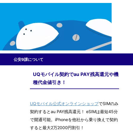
公安9課について
UQモバイル契約でau PAY残高還元や機
種代金値引き！
UQモバイル公式オンラインショップ
でSIMのみ
契約するとau PAY残高還元！ eSIMは最短45分
で開通可能。iPhoneを他社から乗り換えで契約
すると最大2万2000円割引！