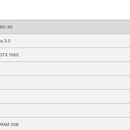
60-3G
ss 3.0
 GTX 1060
z
z
DRAM 3GB