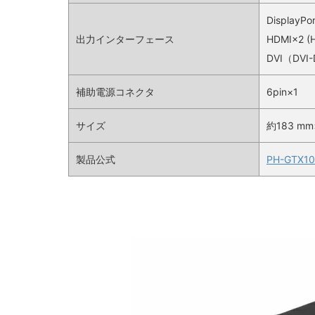
Display
出力インターフェース
HDMI×2 (H
DVI（DVI
補助電源コネクタ
6pin×1
サイズ
約183 mm
製品公式
PH-GTX1