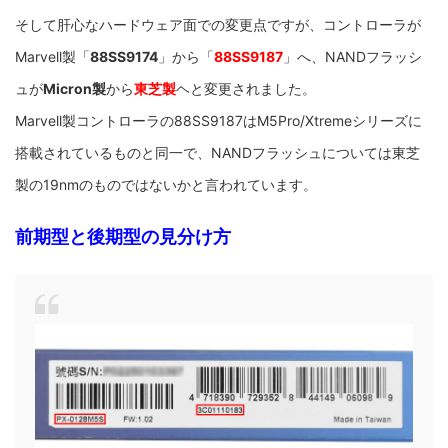
そして肝心なハードウェア面での変更点ですが、コントローラが
Marvell製「
88SS9174
」から「
88SS9187
」へ、NANDフラッシ
ュが
Micron製
から
東芝製
ヘと変更されました。
Marvell製コントローラの88SS9187はM5Pro/Xtremeシリーズに
搭載されているものと同一で、NANDフラッシュについては東芝
製の19nmのものではないかと言われています。
前期型
と
後期型
の見分け方