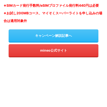
※SIM
カード発行手数料/eSIMプロファイル発行料440円は必要
※お試し200MBコース、マイそくスーパーライトを申し込みの
場
合は適用対象外
キャンペーン解説記事へ
mineo公式サイト