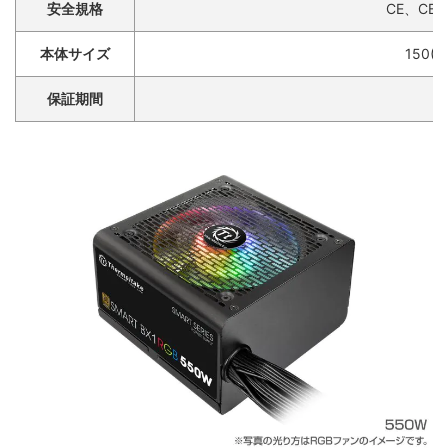
安全規格
CE、CB、
本体サイズ
150(W
保証期間