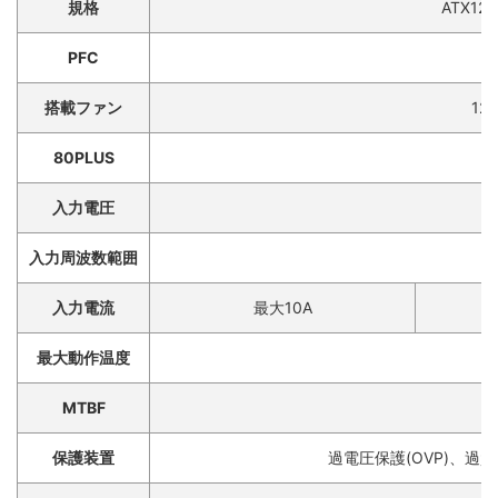
規格
ATX12V
PFC
搭載ファン
12
80PLUS
8
入力電圧
入力周波数範囲
入力電流
最大10A
最大動作温度
MTBF
保護装置
過電圧保護(OVP)、過負