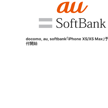
20
docomo, au, softbank｢iPhone XS/XS Max
付開始