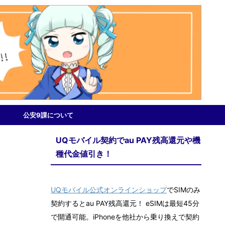
公安9課について
UQモバイル契約でau PAY残高還元や機
種代金値引き！
UQモバイル公式オンラインショップ
でSIMのみ
契約するとau PAY残高還元！ eSIMは最短45分
で開通可能。iPhoneを他社から乗り換えで契約