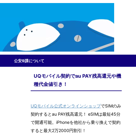
公安9課について
UQモバイル契約でau PAY残高還元や機
種代金値引き！
UQモバイル公式オンラインショップ
でSIMのみ
契約するとau PAY残高還元！ eSIMは最短45分
で開通可能。iPhoneを他社から乗り換えで契約
すると最大2万2000円割引！